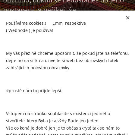
postavení, a neříkej, že
nesrozumitelnému výroku lze přece jen
Používáme cookies,! 🍪Emm respektive
porozumět. A neříkej budu se učit, až
( Webnode ) je používá!
budu mít více času. Možná, že už nikdy
nebudeš mít čas.
My vás přez ně chceme upozornit, že pokud jste na telefonu,
dejte ho na šířku a užívejte si web bez obrovských fotek
PIRKEJ AVOT
(
2,5.
)
zabírájících polovinu obrazovky.
#prostě nám to příjde lepší.
Vstupem na stránku souhlasíte s existencí jediného
stvořitele, který Byl a Je a vždy Bude jen jeden.
Vše co koná je dobré jen je to občas skryté tak se nám to