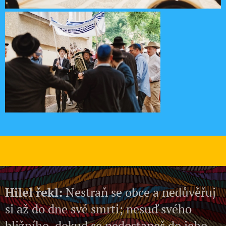
Hilel řekl:
Nestraň se obce a nedůvěřuj
si až do dne své smrti; nesuď svého
bližního, dokud se nedostaneš do jeho