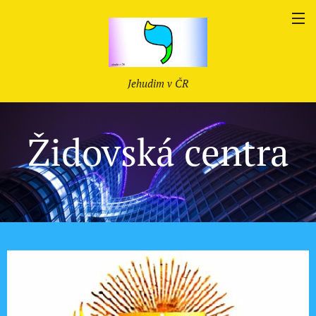
Jehudim v ČR
Židovská centra