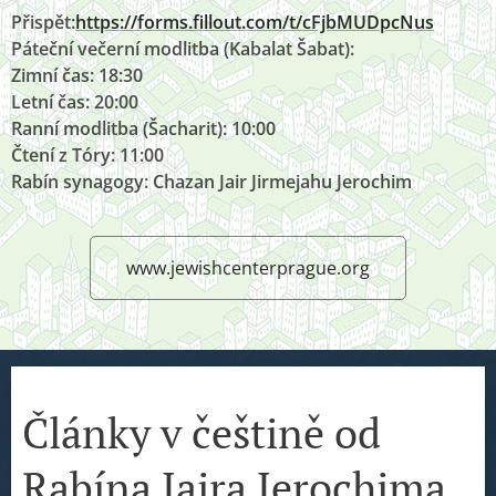
Přispět:
https://forms.fillout.com/t/cFjbMUDpcNus
Páteční večerní modlitba (Kabalat Šabat):
Zimní čas: 18:30
Letní čas: 20:00
Ranní modlitba (Šacharit): 10:00
Čtení z Tóry: 11:00
Rabín synagogy: Chazan Jair Jirmejahu Jerochim
www.jewishcenterprague.org
Články v češtině od
Rabína Jaira Jerochima