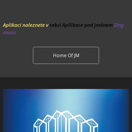
Aplikaci naleznete v
sekci Apllikace pod jménem
Zing
music
Home Of JM