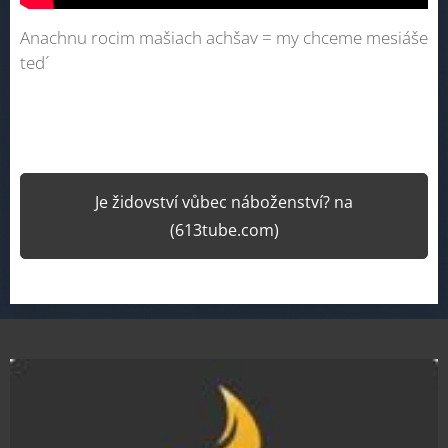
Anachnu rocim mašiach achšav = my chceme mesiáše
ted´
Je židovství vůbec náboženství? na
(613tube.com)