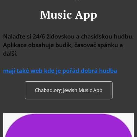
Music App
Nalaďte si 24/6 židovskou a chasidskou hudbu.
Aplikace obsahuje budík, časovač spánku a
další.
mají také web kde je pořád dobrá hudba
Chabad.org Jewish Music App