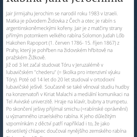
Jair Jirmijahu Jerochim se narodil roku 1983 v Izraeli.
Matka je původem Židovka z Čech a otec je rabín s
argentinskoněmeckými kořeny. Jair je z matčiny strany
přímým potomkem velkého rabína Solomon Judah Lőb
Hakohen Rapoport (1. červen 1786- 15. říjen 1867) z
Prahy, který je pohřben na židovském hřbitově na
pražském Žižkově.
Již od 3 let začal studovat Tóru v Jeruzalémě v
lubavičském "chederu" (= školka pro intenzivní výuku
Tóry). Poté od 14 let do 20 let studoval v ortodoxní
lubavičské ješivě. Současně se také věnoval studiu hudby
na konzervatoři v Kiriat Malachi a mediální komunikaci na
Tel Avivské univerzitě. Hraje na klavír, bubny a trumpetu.
Po skončení ješivy přijímal smichu (=rabínské oprávnění)
u významného izraelského rabína. K jeho důležitým
vzpomínkám z děctví patří například i to, že jako
desetiletý chlapec doučoval nynějšího zemského rabína