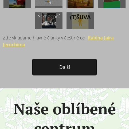
u -
(1967 -
děti
ŠABAT
před
Šestidenní
(T)ŠUVA
válkou)
Zde vkládáme hlavně články v češtině od:
Rabína Jaira
Jerochima
Další
Naše oblíbené
centrum