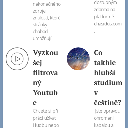
dostupným
nekonečného
zdarma na
zdroje
platformě
znalostí, které
chasidus.com
stránky
.
chabad
umožňují
Vyzkou
Co
šej
takhle
filtrova
hlubší
ný
studium
Youtub
v
e
češtině?
Chcete si při
Jste opravdu
práci užívat
ohromeni
Hudbu nebo
kabalou a