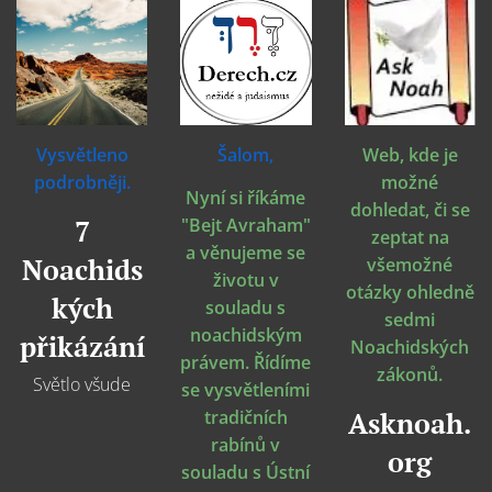
Vysvětleno
Šalom,
Web, kde je
podrobněji.
možné
Nyní si říkáme
dohledat, či se
7
"Bejt Avraham"
zeptat na
a věnujeme se
Noachids
všemožné
životu v
otázky ohledně
kých
souladu s
sedmi
noachidským
přikázání
Noachidských
právem. Řídíme
zákonů.
Světlo všude
se vysvětleními
tradičních
Asknoah.
rabínů v
org
souladu s Ústní