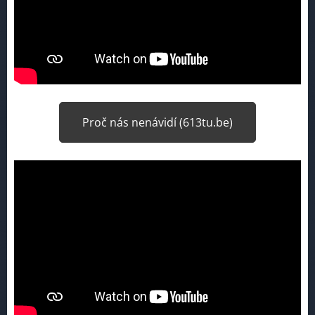
Proč nás nenávidí (613tu.be)