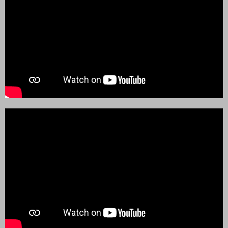
web tvoříme ve volném čase, některé starší odkazy
nemusí fungovat. Budeme rádi, když nás na
případné nefunkční odkazy upozorníš. Zaměřujeme
se především na ortodoxní judaismus, chassidismus
Chabad a snažíme se prezentovat židovství v co
nejpravdivějším světle. Věříme, že si zde najdou
zajímavé informace jak Židé, tak i nežidé.