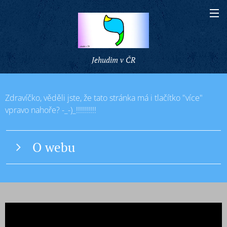
Jehudim v ČR
Zdravíčko, věděli jste, že tato stránka má i tlačítko "více"
vpravo nahoře? -_-)_!!!!!!!!!!
O webu
Tento web vznikl s cílem přiblížit českým
návštěvníkům základy židovského života.
Snažíme se poskytovat aktuální informace a odkazy
na užitečné zdroje. Považujte tyto stránky za jakýsi
průvodce židovským světem. Vzhledem k tomu, že