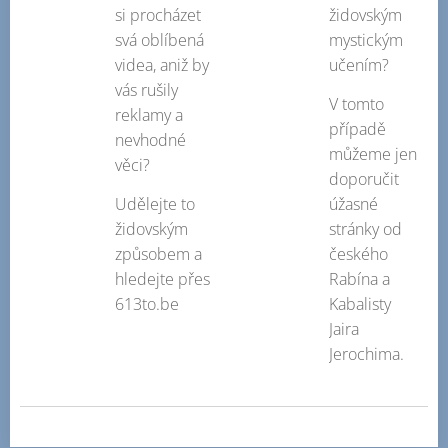
si procházet
židovským
svá oblíbená
mystickým
videa, aniž by
učením?
vás rušily
V tomto
reklamy a
případě
nevhodné
můžeme jen
věci?
doporučit
Udělejte to
úžasné
židovským
stránky od
způsobem a
českého
hledejte přes
Rabína a
613to.be
Kabalisty
Jaira
Jerochima.