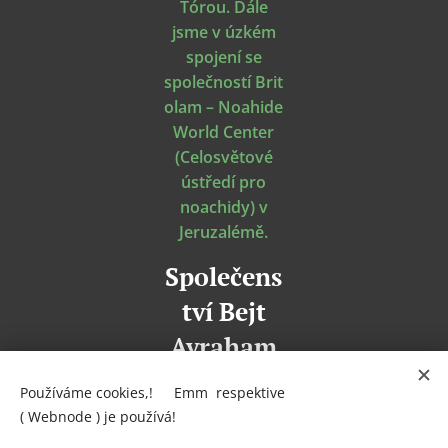
Tórou. Dále
jsme v úzkém
spojení se
společností Brit
olam – Noahide
World Center
(Celosvětové
ústředí pro
noachidy) v
Jeruzalémě.
Společens
tví
Bejt
Avraham
z Třince
.
Používáme cookies,! 🍪Emm respektive
( Webnode ) je používá!