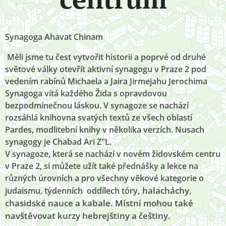
Synagoga Ahavat Chinam
​Měli jsme tu čest vytvořit historii a poprvé od druhé
světové války otevřít aktivní synagogu v Praze 2 pod
vedením rabínů Michaela a Jaira Jirmejahu Jerochima
Synagoga vítá každého Žida s opravdovou
bezpodmínečnou láskou. V synagoze se nachází
rozsáhlá knihovna svatých textů ze všech oblastí
Pardes, modlitební knihy v několika verzích. Nusach
synagogy je Chabad Ari Z"L.
V synagoze, která se nachází v novém židovském centru
v Praze 2, si můžete užít také přednášky a lekce na
různých úrovních a pro všechny věkové kategorie o
, halacháchy,
judaismu, týdenních oddílech
tóry
chasidské nauce a kabale. Místní mohou také
navštěvovat kurzy hebrejštiny a češtiny.