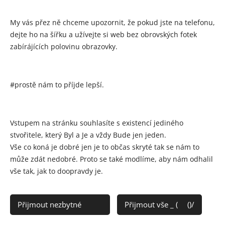
My vás přez ně chceme upozornit, že pokud jste na telefonu,
dejte ho na šířku a užívejte si web bez obrovských fotek
zabírájících polovinu obrazovky.
Je jasné, že většina židovských webů,
#prostě nám to příjde lepší.
hudby nebo přednášek je v
angličtině
nebo
hebrejštině
a chápu, že pro
Vstupem na stránku souhlasíte s existencí jediného
některé to nemusí být pohodlné.
stvořitele, který Byl a Je a vždy Bude jen jeden.
Vše co koná je dobré jen je to občas skryté tak se nám to
Věřím však, že s pomocí překladu stránek
může zdát nedobré. Proto se také modlíme, aby nám odhalil
Google Chrome
... se nám všem alespoň
vše tak, jak to doopravdy je.
částečně otevírá cesta k lepšímu pochopení
tohoto obsahu. :)
Přijmout nezbytné 🤠👍
Přijmout vše _ (👀()/