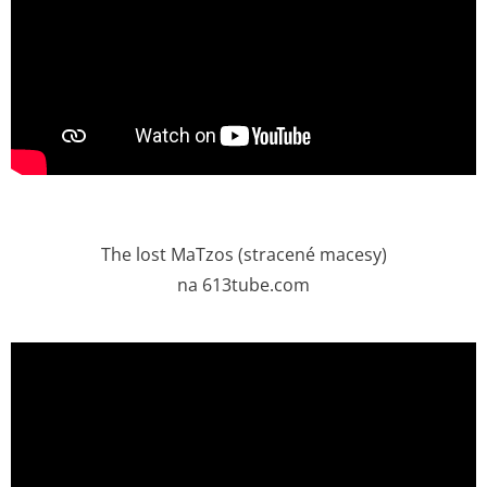
The lost MaTzos (stracené macesy)
na 613tube.com