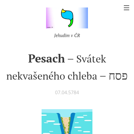
Jehudim v ČR
Pesach
–
Svátek
– פסח
nekvašeného chleba
07.04.5784