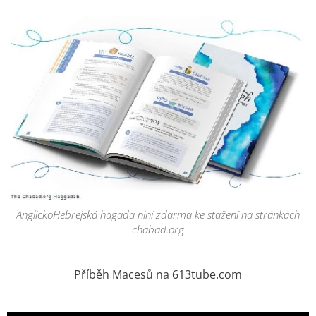
AnglickoHebrejská hagada niní zdarma ke stažení na stránkách
chabad.org
Příběh Macesů na 613tube.com