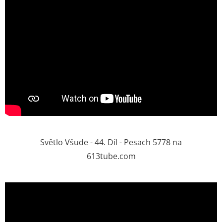
Světlo Všude - 44. Díl - Pesach 5778 na
613tube.com