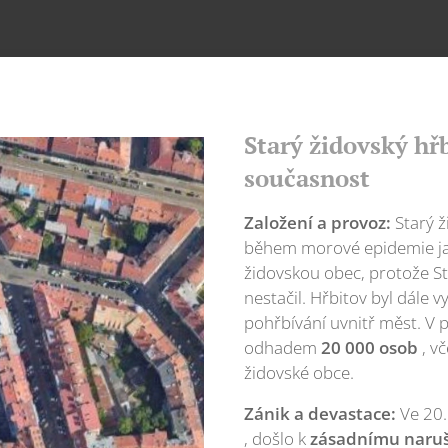
Starý židovský hřb
současnost
Založení a provoz:
Starý ž
během morové epidemie j
židovskou obec, protože Sta
nestačil. Hřbitov byl dále 
pohřbívání uvnitř měst. V 
odhadem
20 000 osob
, v
židovské obce.
Zánik a devastace:
Ve 20.
, došlo k
zásadnímu naruš