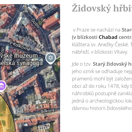
Židovský hřbi
v Praze se nachází na
Sta
(v blízkosti
Chabad
centr
kláštera sv. Anežky České.
nábřeží, v blízkosti Vltavy.
Jde o tzv.
Starý židovský h
jeho vznik se odhaduje nejp
pramenů mohl být založen už
obci až do roku 1478, kdy b
náhrobků postupně zanikla
jedná o archeologickou lok
dávnou historii židovského 