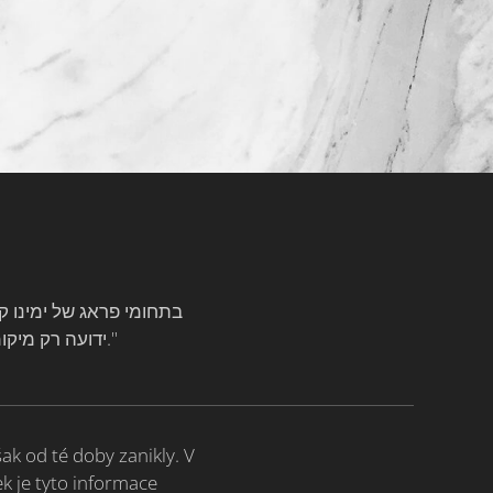
ידועה רק מיקומם המשוער. אתר זה שואף להנגיש מידע זה מחדש, על מנת להגן על כהנים המבקרים בפראג."
ak od té doby zanikly. V
k je tyto informace