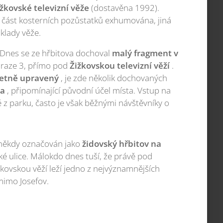
žkovské televizní věže
(dostavěna 1992).
 část kosterních pozůstatků exhumována, jiná
klady věže.
Dnes se ze hřbitova dochoval
malý fragment v
raze 3, přímo pod
Žižkovskou televizní věží
.
ietně upravený
, je zde několik dochovaných
ka
, připomínající původní účel místa. Vstup na
 z parku, často je však běžnými návštěvníky o
někdy označován jako
židovský hřbitov na
zké ulice. Málokdo dnes tuší, že právě pod
žkovskou věží leží jedno z nejvýznamnějších
mimo Josefov.