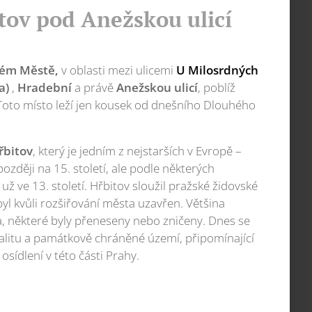
tov pod Anežskou ulicí
rém Městě,
v oblasti mezi ulicemi
U Milosrdných
a)
,
Hradební
a právě
Anežskou ulicí
, poblíž
 Toto místo leží jen kousek od dnešního Dlouhého
řbitov
, který je jedním z nejstarších v Evropě –
ozději na 15. století, ale podle některých
 ve 13. století. Hřbitov sloužil pražské židovské
yl kvůli rozšiřování města uzavřen. Většina
, některé byly přeneseny nebo zničeny. Dnes se
alitu a památkově chráněné území, připomínající
osídlení v této části Prahy.