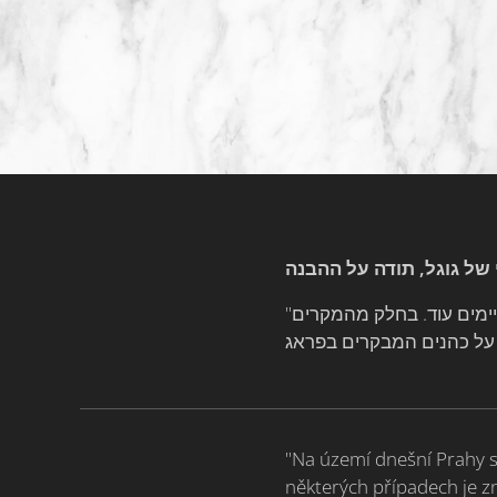
"בתחומי פראג של ימינו קיימים אתרים שבהם ניצבו בעבר בתי קברות יהודיים שכיום אינם קיימים עוד. בחלק מהמקרים
"Na území dnešní Prahy se
některých případech je z