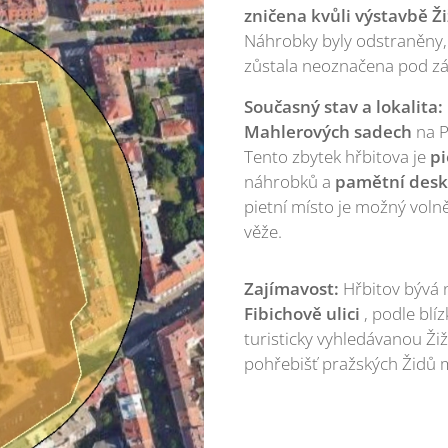
zničena kvůli výstavbě Ži
Náhrobky byly odstraněny,
zůstala neoznačena pod zá
Současný stav a lokalita:
Mahlerových sadech
na P
Tento zbytek hřbitova je
p
náhrobků a
pamětní des
pietní místo je možný volně
věže.
Zajímavost:
Hřbitov bývá 
Fibichově ulici
, podle blí
turisticky vyhledávanou Ži
pohřebišť pražských Židů 