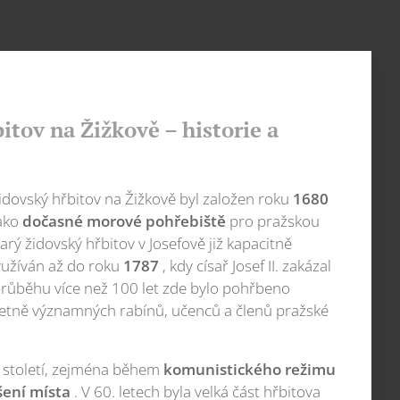
itov na Žižkově – historie a
idovský hřbitov na Žižkově byl založen roku
1680
ako
dočasné morové pohřebiště
pro pražskou
rý židovský hřbitov v Josefově již kapacitně
využíván až do roku
1787
, kdy císař Josef II. zakázal
průběhu více než 100 let zde bylo pohřbeno
četně významných rabínů, učenců a členů pražské
 století, zejména během
komunistického režimu
ení místa
. V 60. letech byla velká část hřbitova