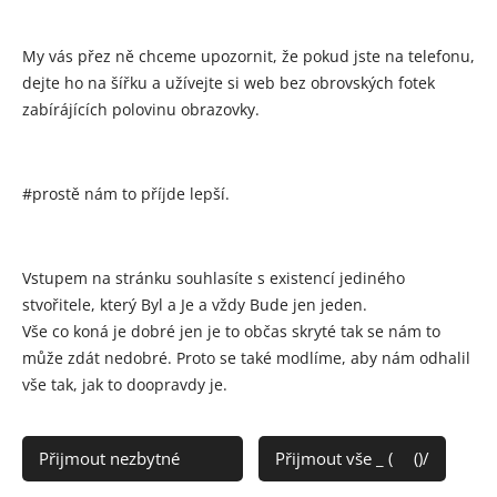
My vás přez ně chceme upozornit, že pokud jste na telefonu,
Share
dejte ho na šířku a užívejte si web bez obrovských fotek
zabírájících polovinu obrazovky.
#prostě nám to příjde lepší.
Vstupem na stránku souhlasíte s existencí jediného
stvořitele, který Byl a Je a vždy Bude jen jeden.
Vše co koná je dobré jen je to občas skryté tak se nám to
může zdát nedobré. Proto se také modlíme, aby nám odhalil
Za gramatické chyby se omlouváme a věříme, že vás pobavili a že
vše tak, jak to doopravdy je.
hlavní význam jste pochopili : )
©Na text a obrázky se vztahují autorská práva!
Přijmout nezbytné 🤠👍
Přijmout vše _ (👀()/
Vytvořeno službou
Webnode
Cookies