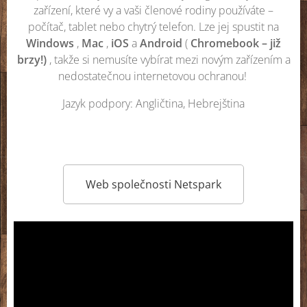
zařízení, které vy a vaši členové rodiny používáte –
počítač, tablet nebo chytrý telefon. Lze jej spustit na
Windows
,
Mac
,
iOS
a
Android
(
Chromebook – již
brzy!)
, takže si nemusíte vybírat mezi novým zařízením a
nedostatečnou internetovou ochranou!
Jazyk podpory: Angličtina, Hebrejština
Web společnosti Netspark