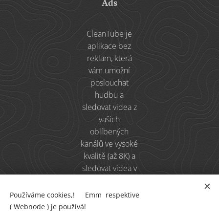
Ads
CleanTube je
aplikace bez
reklam, která
vám umožní
poslouchat
hudbu a
sledovat videa z
vašich
oblíbených
kanálů ve vysoké
kvalitě (až 8K) a
sledovat videa v
horní části
obrazovky při
Používáme cookies,! 🍪Emm respektive
používání jiných
( Webnode ) je používá!
aplikací.