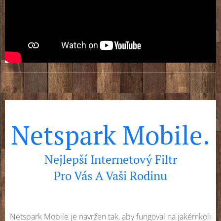
Netspark Mobile.
Nejlepší Internetový Filtr
Pro Vás A Vaši Rodinu
Netspark Mobile je navržen tak, aby fungoval na jakémkoli