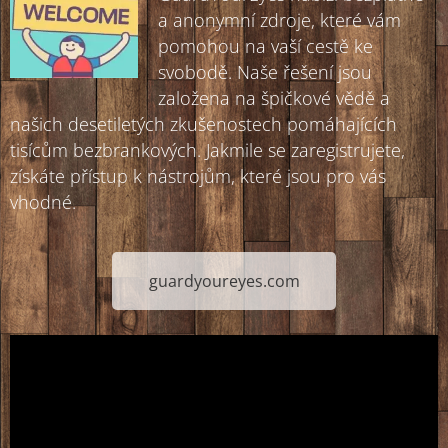
a anonymní zdroje, které vám
pomohou na vaší cestě ke
svobodě. Naše řešení jsou
založena na špičkové vědě a
našich desetiletých zkušenostech pomáhajících
tisícům bezbrankových. Jakmile se zaregistrujete,
získáte přístup k nástrojům, které jsou pro vás
vhodné.
guardyoureyes.com