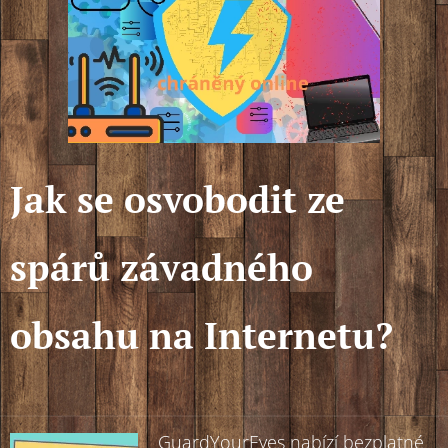
Jak se osvobodit ze
spárů závadného
obsahu na Internetu?
GuardYourEyes nabízí bezplatné