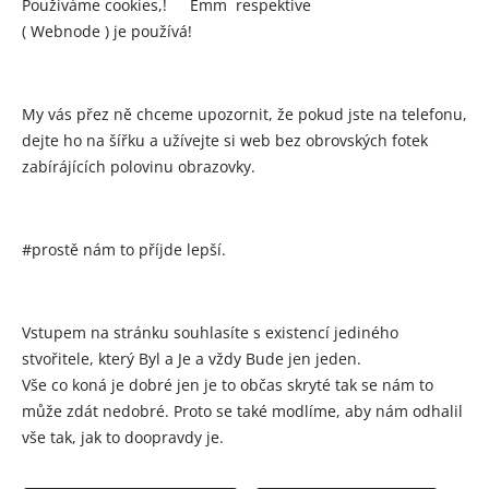
Používáme cookies,! 🍪Emm respektive
( Webnode ) je používá!
My vás přez ně chceme upozornit, že pokud jste na telefonu,
dejte ho na šířku a užívejte si web bez obrovských fotek
zabírájících polovinu obrazovky.
#prostě nám to příjde lepší.
Vstupem na stránku souhlasíte s existencí jediného
stvořitele, který Byl a Je a vždy Bude jen jeden.
Vše co koná je dobré jen je to občas skryté tak se nám to
může zdát nedobré. Proto se také modlíme, aby nám odhalil
Za gramatické chyby se omlouváme a věříme, že vás pobavili a že
vše tak, jak to doopravdy je.
hlavní význam jste pochopili : )
©Na text a obrázky se vztahují autorská práva!