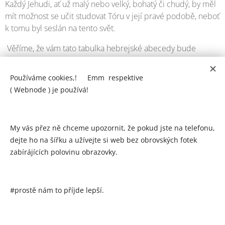
Každý Jehudi, ať už malý nebo velký, bohatý či chudý, by měl
mít možnost se učit studovat Tóru v její pravé podobě, neboť
k tomu byl seslán na tento svět.
Věříme, že vám tato tabulka hebrejské abecedy bude
užitečná a otevře vám cestu dál za hranice vašeho jazyka.
Používáme cookies,! 🍪Emm respektive
( Webnode ) je používá!
STÁHNOUT Alef Beit barevný tisk.pdf
My vás přez ně chceme upozornit, že pokud jste na telefonu,
Share
dejte ho na šířku a užívejte si web bez obrovských fotek
zabírájících polovinu obrazovky.
#prostě nám to příjde lepší.