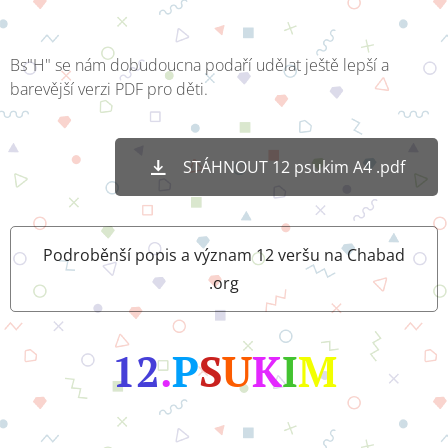
Bs"H" se nám dobudoucna podaří udělat ještě lepší a
barevější verzi PDF pro děti.
STÁHNOUT 12 psukim A4 .pdf
Podroběnší popis a význam 12 veršu na Chabad
.org
12
.
P
S
U
K
I
M
🔹👑🔹