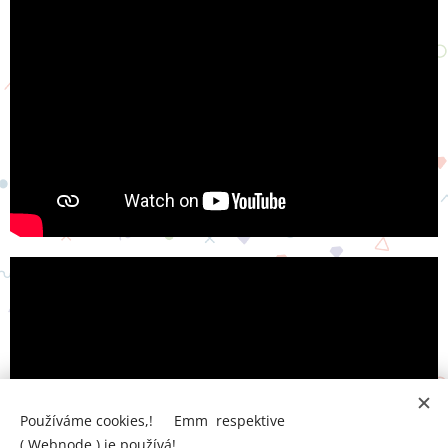
Používáme cookies,! 🍪Emm respektive
( Webnode ) je používá!