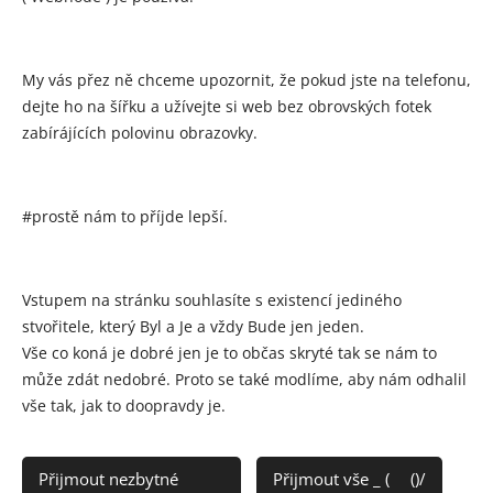
My vás přez ně chceme upozornit, že pokud jste na telefonu,
Share
dejte ho na šířku a užívejte si web bez obrovských fotek
zabírájících polovinu obrazovky.
#prostě nám to příjde lepší.
Vstupem na stránku souhlasíte s existencí jediného
stvořitele, který Byl a Je a vždy Bude jen jeden.
Vše co koná je dobré jen je to občas skryté tak se nám to
může zdát nedobré. Proto se také modlíme, aby nám odhalil
Za gramatické chyby se omlouváme a věříme, že vás pobavili a že
vše tak, jak to doopravdy je.
hlavní význam jste pochopili : )
©Na text a obrázky se vztahují autorská práva!
Přijmout nezbytné 🤠👍
Přijmout vše _ (👀()/
Vytvořeno službou
Webnode
Cookies