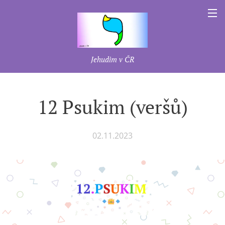
Jehudim v ČR
12 Psukim (veršů)
02.11.2023