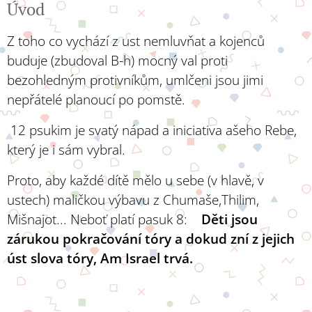
Úvod
Z toho co vychází z ust nemluvňat a kojenců
buduje (zbudoval B-h) mocný val proti
bezohledným protivníkům, umlčeni jsou jimi
nepřátelé planoucí po pomstě.
12 psukim je svatý nápad a iniciativa ašeho Rebe,
který je i sám vybral.
Proto, aby každé dítě mělo u sebe (v hlavě, v
ustech) maličkou výbavu z Chumaše,Thilim,
Mišnajot... Neboť platí pasuk 8:
Děti jsou
zárukou pokračování tóry a dokud zní z jejich
úst slova tóry, Am Israel trvá.