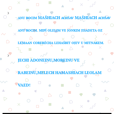
MA
Š
HIACH
MA
Š
HIACH
ANU ROCIM
ACHŠAV
ACHŠAV
ANU ROCIM.
MIPÍ OLELIM VE JONKIM JISADETA OZ
LEMAAN CORERÉCHA LEHAŠBIT OJEV U MITNAKEM.
JEC
HI ADONEINU,MOREINU VE
RABEINU,MELECH HAMASHIACH LEOLAM
VAED!